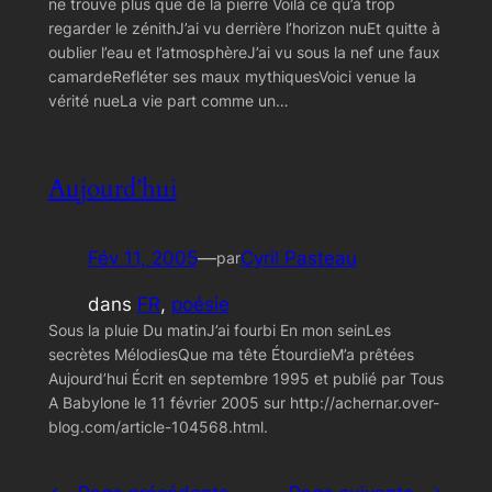
ne trouve plus que de la pierre Voilà ce qu’à trop
regarder le zénithJ’ai vu derrière l’horizon nuEt quitte à
oublier l’eau et l’atmosphèreJ’ai vu sous la nef une faux
camardeRefléter ses maux mythiquesVoici venue la
vérité nueLa vie part comme un…
Aujourd’hui
Fév 11, 2005
—
Cyril Pasteau
par
dans
FR
, 
poésie
Sous la pluie Du matinJ’ai fourbi En mon seinLes
secrètes MélodiesQue ma tête ÉtourdieM’a prêtées
Aujourd’hui Écrit en septembre 1995 et publié par Tous
A Babylone le 11 février 2005 sur http://achernar.over-
blog.com/article-104568.html.