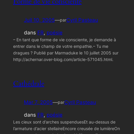
Forme de vie consciente
Juil 10, 2005
—
Cyril Pasteau
par
dans
FR
, 
poésie
– En tant que forme de vie consciente, je demande à
entrer dans le champ de votre empathie.– Tu me
dragues ? Publié par Marmaduke le 10 juillet 2005 sur
http://achernar.over-blog.com/article-571045.html.
Cathédrale
Mar 7, 2005
—
Cyril Pasteau
par
dans
FR
, 
poésie
Les cieux sont d’arches suspenduesEt au-dessus de
l’armature d’acier stellaireEncore creusée de lumièreOn