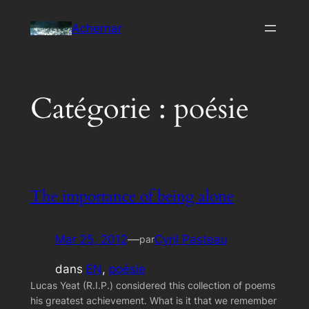
Aller
Achernar
au
contenu
Catégorie :
poésie
The importance of being alone
Mar 25, 2012
—
Cyril Pasteau
par
dans
EN
, 
poésie
Lucas Yeat (R.I.P.) considered this collection of poems
his greatest achievement. What is it that we remember