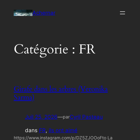
Aller
Achernar
au
contenu
Catégorie :
FR
Girafe dans les arbres (Veronika
Sarma)
Juil 25, 2026
—
Cyril Pasteau
par
dans
FR
, 
ils ont aimé
https://www.instagram.com/p/DZ5ZJOOoFto La