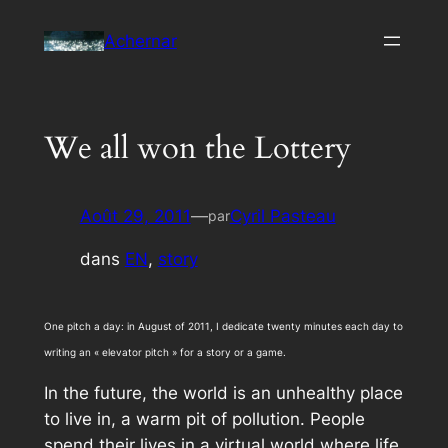
Aller
Achernar
au
contenu
We all won the Lottery
Août 29, 2011
—
Cyril Pasteau
par
dans
EN
, 
story
One pitch a day: in August of 2011, I dedicate twenty minutes each day to
writing an «
elevator pitch
» for a story or a game.
In the future, the world is an unhealthy place
to live in, a warm pit of pollution. People
spend their lives in a virtual world where life