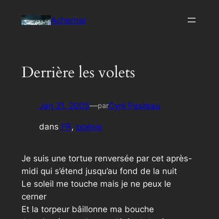
Aller
Achernar
au
contenu
Derrière les volets
Jan 21, 2005
—
Cyril Pasteau
par
dans
FR
, 
poésie
Je suis une tortue renversée par cet après-
midi qui s’étend jusqu’au fond de la nuit
Le soleil me touche mais je ne peux le
cerner
Et la torpeur bâillonne ma bouche