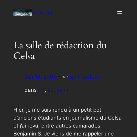
Aller
Achernar
au
contenu
La salle de rédaction du
Celsa
Jan 16, 2005
—
Cyril Pasteau
par
dans
FR
, 
souvenir
Hier, je me suis rendu à un petit pot
d’anciens étudiants en journalisme du Celsa
et j’ai revu, entre autres camarades,
Benjamin S. Je viens de me rappeler une