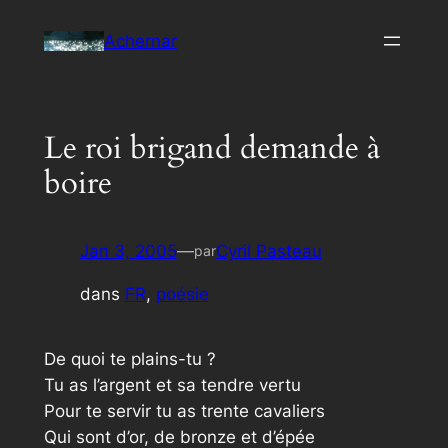
Aller
Achernar
au
contenu
Le roi brigand demande à
boire
Jan 3, 2005
—
Cyril Pasteau
par
dans
FR
, 
poésie
De quoi te plains-tu ?
Tu as l’argent et sa tendre vertu
Pour te servir tu as trente cavaliers
Qui sont d’or, de bronze et d’épée