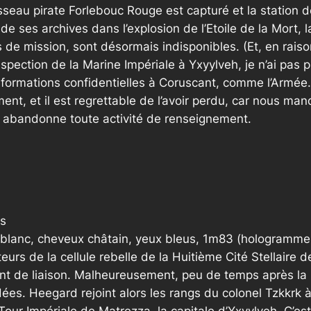
isseau pirate Forlebouc Rouge est capturé et la station
n de ses archives dans l’explosion de l’Etoile de la Mort
e mission, sont désormais indisponibles. (Et, en raison
spection de la Marine Impériale à Yxyylveh, je n’ai pas p
informations confidentielles à Coruscant, comme l’Armé
nt, et il est regrettable de l’avoir perdu, car nous m
ne abandonne toute activité de renseignement.
es
t blanc, cheveux châtain, yeux bleus, 1m83 (hologramme 
 de la cellule rebelle de la Huitième Cité Stellaire de Pa
ent de liaison. Malheureusement, peu de temps après la H
es. Heegard rejoint alors les rangs du colonel Tzkkrk à