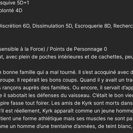
Esquive 5D+1
Volonté 4D
crétion 6D, Dissimulation 5D, Escroquerie 8D, Recher
sensible à la Force) / Points de Personnage 0
 avec plein de poches intérieures et de cachettes, peut
 bonne famille qui a mal tourné. Il s’est acoquiné avec d
roupe. Il repérait les bons coups. Quand il y avait un tr
es rançons auprès des familles. Ou encore, il servait d’app
l sabotait les défenses du vaisseau. C’était le bon vieux t
pire fasse tout foirer. Les amis de Kyrk sont morts dans
qu’il est réellement, Kyrk apparaît comme un jeune homm
tretient une forme athlétique mais ses muscles ne sont pa
mme un homme d’une trentaine d’années, de teint blanc