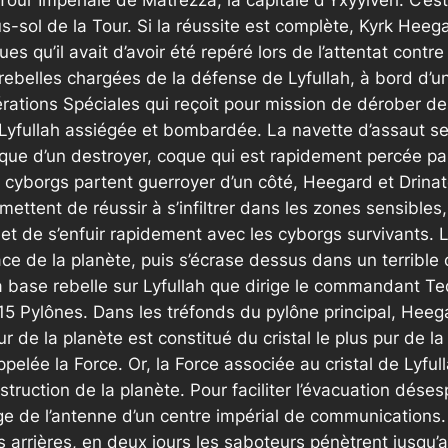
Tour Impériale de Matrezza, la capitale d’Yxyylveh. C’est 
us-sol de la Tour. Si la réussite est complète, Kyrk He
es qu’il avait d’avoir été repéré lors de l’attentat contre 
 rebelles chargées de la défense de Lyfullah, à bord d’un
érations Spéciales qui reçoit pour mission de dérober de
e Lyfullah assiégée et bombardée. La navette d’assaut s
 coque d’un destroyer, coque qui est rapidement percée p
s cyborgs partent guerroyer d’un côté, Heegard et Drinat
ettent de réussir à s’infiltrer dans les zones sensibles
et de s’enfuir rapidement avec les cyborgs survivants. 
ace de la planète, puis s’écrase dessus dans un terrible
 la base rebelle sur Lyfullah que dirige le commandant Te
x 315 Pylônes. Dans les tréfonds du pylône principal, He
coeur de la planète est constitué du cristal le plus pur d
ppelée la Force. Or, la Force associée au cristal de Lyf
estruction de la planète. Pour faciliter l’évacuation déses
e de l’antenne d’un centre impérial de communications. L’
s arrières, en deux jours les saboteurs pénètrent jusqu’