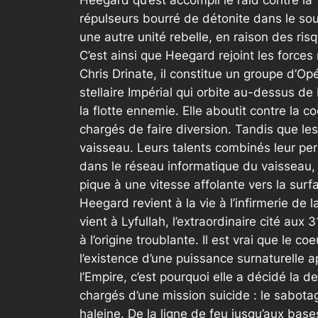
Heegard qu’est accompli le raid contre la 
répulseurs bourré de détonite dans le so
une autre unité rebelle, en raison des risqu
C’est ainsi que Heegard rejoint les forces
Chris Drinate, il constitue un groupe d’Op
stellaire Impérial qui orbite au-dessus d
la flotte ennemie. Elle aboutit contre la
chargés de faire diversion. Tandis que le
vaisseau. Leurs talents combinés leur perm
dans le réseau informatique du vaisseau, 
pique à une vitesse affolante vers la surf
Heegard revient à la vie à l’infirmerie de
vient à Lyfullah, l’extraordinaire cité au
à l’origine troublante. Il est vrai que le 
l’existence d’une puissance surnaturelle a
l’Empire, c’est pourquoi elle a décidé la d
chargés d’une mission suicide : le sabotag
haleine. De la ligne de feu jusqu’aux base