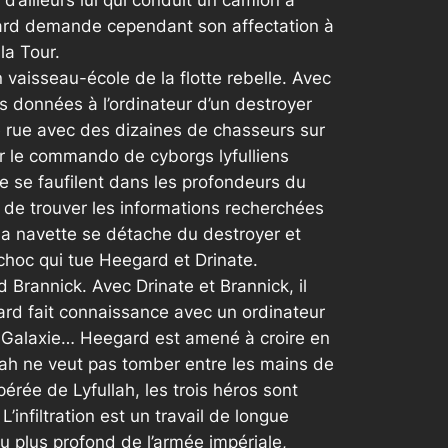
d’ailleurs lui qui conduit un camion à
egard demande cependant son affectation à
la Tour.
 vaisseau-école de la flotte rebelle. Avec
s données à l’ordinateur d’un destroyer
e rue avec des dizaines de chasseurs sur
ar le commando de cyborgs lyfulliens
e se faufilent dans les profondeurs du
, de trouver les informations recherchées
La navette se détache du destroyer et
 choc qui tue Heegard et Drinate.
d Brannick. Avec Drinate et Brannick, il
egard fait connaissance avec un ordinateur
e la Galaxie… Heegard est amené à croire en
ullah ne veut pas tomber entre les mains de
pérée de Lyfullah, les trois héros sont
infiltration est un travail de longue
au plus profond de l’armée impériale,