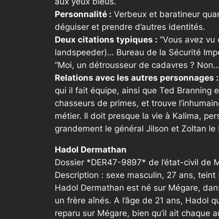
aux yeux bleus.
Personnalité :
Verbeux et baratineur quand
déguiser et prendre d’autres identités.
Deux citations typiques :
“
Vous avez vu c
landspeeder)… Bureau de la Sécurité Impér
“Moi, un détrousseur de cadavres ? Non…
Relations avec les autres personnages :
qui il fait équipe, ainsi que Ted Branning
chasseurs de primes, et trouve l’inhumain
métier. Il doit presque la vie à Kalima, pe
grandement le général Jilson et Zoltan le L
Hadol Dermathan
Dossier *DER47-9897* de l’état-civil de 
Description : sexe masculin, 27 ans, tein
Hadol Dermathan est né sur Mégare, dans l
un frère aînés. A l’âge de 21 ans, Hadol qui
reparu sur Mégare, bien qu’il ait chaque a