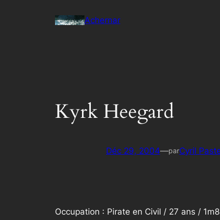
Aller
Achernar
au
contenu
Kyrk Heegard
Déc 29, 2004
—
Cyril Past
par
Occupation : Pirate en Civil / 27 ans / 1m