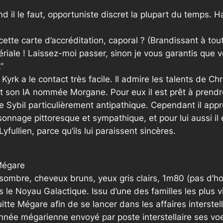
 il le faut, opportuniste discret la plupart du temps. H
ette carte d’accréditation, caporal ? (Brandissant à to
iale ! Laissez-moi passer, sinon je vous garantis que v
”
Kyrk a le contact très facile. Il admire les talents de Ch
 et son IA nommée Morgane. Pour eux il est prêt à prendre
e Sybil particulièrement antipathique. Cependant il ap
rsonnage pittoresque et sympathique, et pour lui aussi il
yfullien, parce qu’ils lui paraissent sincères.
Mégare
t sombre, cheveux bruns, yeux gris clairs, 1m80 (pas d’h
e Noyau Galactique. Issu d’une des familles les plus vi
tte Mégare afin de se lancer dans les affaires interstellai
nnée mégarienne envoyé par poste interstellaire ses voeu