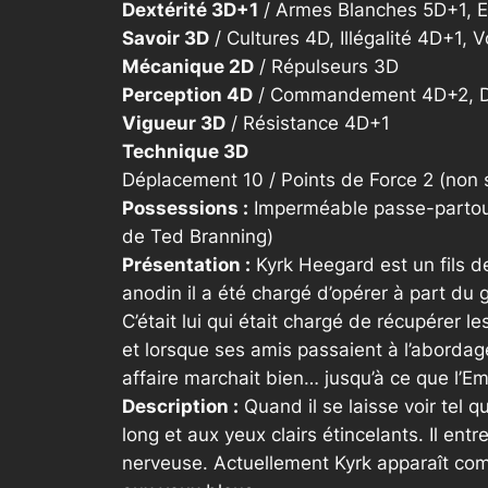
Dextérité 3D+1
/ Armes Blanches 5D+1, 
Savoir 3D
/ Cultures 4D, Illégalité 4D+1, 
Mécanique 2D
/ Répulseurs 3D
Perception 4D
/ Commandement 4D+2, Dis
Vigueur 3D
/ Résistance 4D+1
Technique 3D
Déplacement 10 / Points de Force 2 (non 
Possessions :
Imperméable passe-partout,
de Ted Branning)
Présentation :
Kyrk Heegard est un fils de
anodin il a été chargé d’opérer à part du g
C’était lui qui était chargé de récupérer l
et lorsque ses amis passaient à l’abordage i
affaire marchait bien… jusqu’à ce que l’Em
Description :
Quand il se laisse voir tel 
long et aux yeux clairs étincelants. Il en
nerveuse. Actuellement Kyrk apparaît co