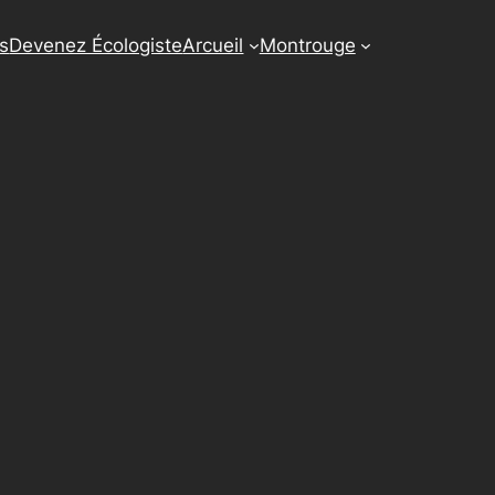
us
Devenez Écologiste
Arcueil
Montrouge