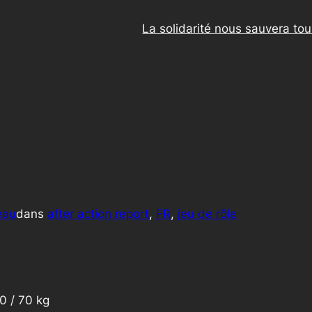
La solidarité nous sauvera to
eau
dans
after action report
, 
FR
, 
jeu de rôle
80 / 70 kg