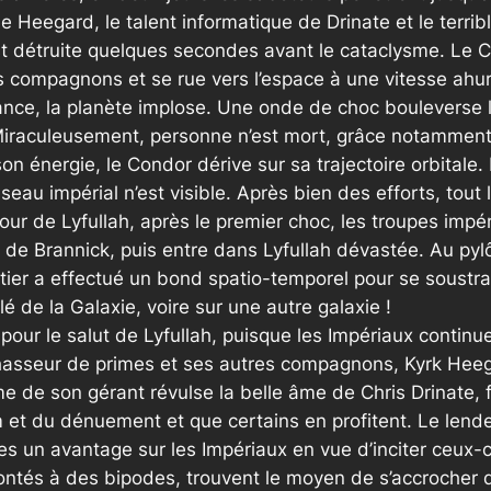
e Heegard, le talent informatique de Drinate et le terrib
st détruite quelques secondes avant le cataclysme. Le Co
s compagnons et se rue vers l’espace à une vitesse ahuri
lance, la planète implose. Une onde de choc bouleverse l
iraculeusement, personne n’est mort, grâce notamment a
on énergie, le Condor dérive sur sa trajectoire orbitale
 impérial n’est visible. Après bien des efforts, tout l
our de Lyfullah, après le premier choc, les troupes impér
le de Brannick, puis entre dans Lyfullah dévastée. Au p
ntier a effectué un bond spatio-temporel pour se soustrai
é de la Galaxie, voire sur une autre galaxie !
our le salut de Lyfullah, puisque les Impériaux continue
sseur de primes et ses autres compagnons, Kyrk Heega
e de son gérant révulse la belle âme de Chris Drinate, fi
im et du dénuement et que certains en profitent. Le lend
s un avantage sur les Impériaux en vue d’inciter ceux-ci à
frontés à des bipodes, trouvent le moyen de s’accrocher