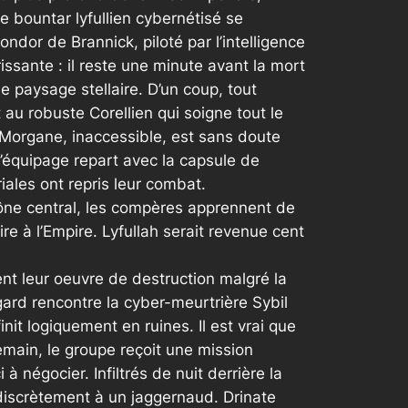
le bountar lyfullien cybernétisé se
ndor de Brannick, piloté par l’intelligence
ssante : il reste une minute avant la mort
e paysage stellaire. D’un coup, tout
u robuste Corellien qui soigne tout le
. Morgane, inaccessible, est sans doute
’équipage repart avec la capsule de
iales ont repris leur combat.
ylône central, les compères apprennent de
re à l’Empire. Lyfullah serait revenue cent
nt leur oeuvre de destruction malgré la
rd rencontre la cyber-meurtrière Sybil
nit logiquement en ruines. Il est vrai que
emain, le groupe reçoit une mission
 négocier. Infiltrés de nuit derrière la
 discrètement à un jaggernaud. Drinate