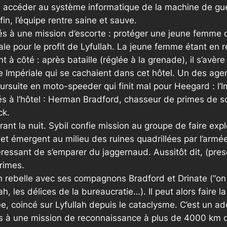
à accéder au système informatique de la machine de gu
n, l’équipe rentre saine et sauve.
és à une mission d’escorte : protéger une jeune femme q
ale pour le profit de Lyfullah. La jeune femme étant en ré
nt à côté : après bataille (réglée à la grenade), il s’av
Impériale qui se cachaient dans cet hôtel. Un des agents
ursuite en moto-speeder qui finit mal pour Heegard : l’Im
 à l’hôtel : Herman Bradford, chasseur de primes de son 
ck.
rant la nuit. Sybil confie mission au groupe de faire ex
et émergent au milieu des ruines quadrillées par l’armée
téressant de s’emparer du jaggernaud. Aussitôt dit, (pres
rimes.
 rebelle avec ses compagnons Bradford et Drinate (“
on
 ah, les délices de la bureaucratie…). Il peut alors faire
, coincé sur Lyfullah depuis le cataclysme. C’est un ado
 à une mission de reconnaissance à plus de 4000 km de 