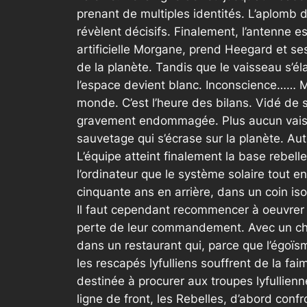
prenant de multiples identités. L’aplomb d
révèlent décisifs. Finalement, l’antenne e
artificielle Morgane, prend Heegard et se
de la planète. Tandis que le vaisseau s’é
l’espace devient blanc. Inconscience…… M
monde. C’est l’heure des bilans. Vidé de s
gravement endommagée. Plus aucun vaisseau
sauvetage qui s’écrase sur la planète. Aut
L’équipe atteint finalement la base rebel
l’ordinateur que le système solaire tout e
cinquante ans en arrière, dans un coin isol
Il faut cependant recommencer à oeuvrer p
perte de leur commandement. Avec un cha
dans un restaurant qui, parce que l’égoïsm
les rescapés lyfulliens souffrent de la fa
destinée à procurer aux troupes lyfullienne
ligne de front, les Rebelles, d’abord con