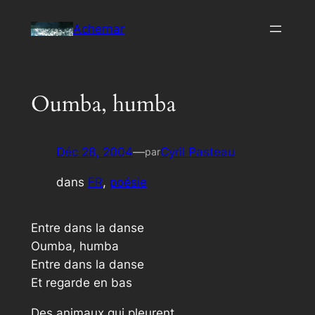
Aller
Achernar
au
contenu
Oumba, humba
Déc 28, 2004
—
Cyril Pasteau
par
dans
FR
, 
poésie
Entre dans la danse
Oumba, humba
Entre dans la danse
Et regarde en bas
Des animaux qui pleurent