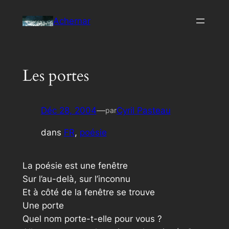
Aller
Achernar
au
contenu
Les portes
Déc 28, 2004
—
Cyril Pasteau
par
dans
FR
, 
poésie
La poésie est une fenêtre
Sur l’au-delà, sur l’inconnu
Et à côté de la fenêtre se trouve
Une porte
Quel nom porte-t-elle pour vous ?