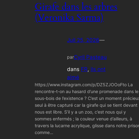
Girafe dans les arbres
(Veronika Sarma)
Juil 25, 2026
—
Cyril Pasteau
par
dans
FR
, 
ils ont
aimé
https://www.instagram.com/p/DZ5ZJOOoFto La
rencontre-t-on au hasard d’une promenade dans le
sous-bois de l’existence ? C’est un moment précieu
seul à être capturé car la girafe qui se tient devant
nous est libre. S’il y a un zoo, c’est nous qui y
sommes enfermés ; la couleur venue d’ailleurs, à
travers la lucarne acrylique, glisse dans notre priso
comme…