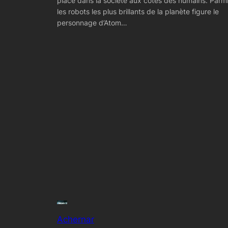
place dans la société aux côtés des humains. Parm
les robots les plus brillants de la planète figure le
personnage d’Atom…
Achernar