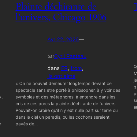
Plainte déchirante de
l’univers, Chicago 1906
Avr 22, 2026
—
Cyril Pasteau
par
Q
dans
FR
, 
from
, 
M
ils ont aimé
j
« On ne pouvait demeurer longtemps devant ce
q
spectacle sans être porté à philosopher, à y voir des
p
x,
symboles et des métaphores, à entendre dans les
s
cris de ces porcs la plainte déchirante de l’univers.
a
Pouvait-on croire qu’il n’y eût nulle part sur terre ou
dans le ciel un paradis, où les cochons seraient
n
payés de…