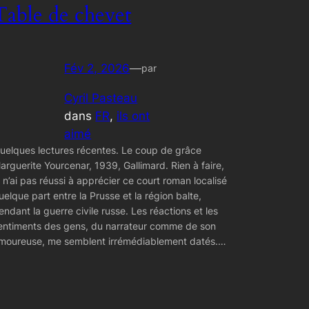
Table de chevet
Fév 2, 2026
—
par
Cyril Pasteau
dans
FR
, 
ils ont
aimé
uelques lectures récentes. Le coup de grâce
arguerite Yourcenar, 1939, Gallimard. Rien à faire,
e n’ai pas réussi à apprécier ce court roman localisé
uelque part entre la Prusse et la région balte,
endant la guerre civile russe. Les réactions et les
entiments des gens, du narrateur comme de son
moureuse, me semblent irrémédiablement datés.…