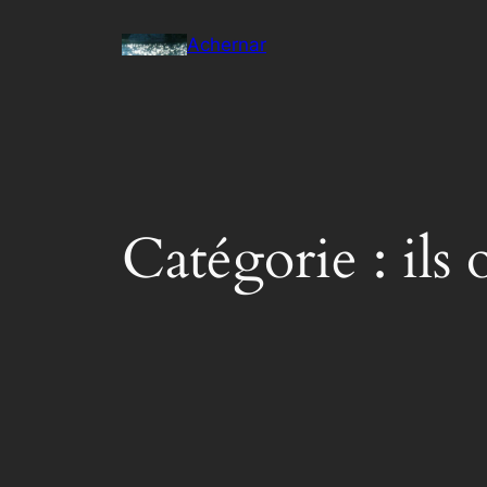
Aller
Achernar
au
contenu
Catégorie :
ils