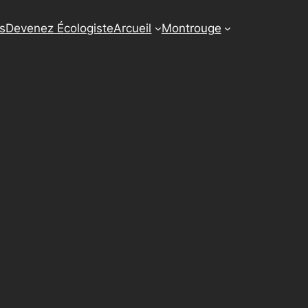
us
Devenez Écologiste
Arcueil
Montrouge